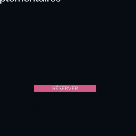
RÉSERVER
Plus d'info au
+32 471 79 10 14