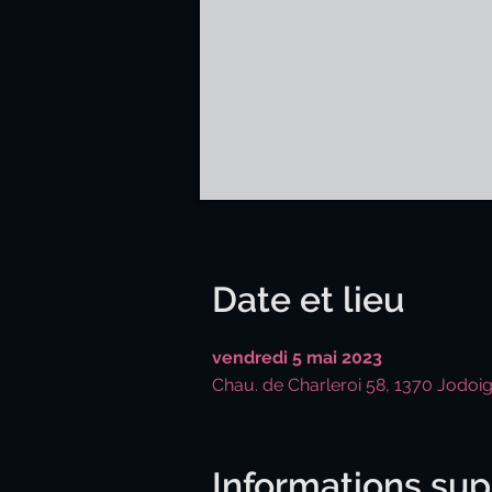
Date et lieu
vendredi 5 mai 2023
Chau. de Charleroi 58, 1370 Jodoi
Informations su