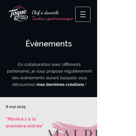
Chef à domicile
Traiteur gastronomique
Évènements
En collaboration avec différents
partenaires, je vous propose régulièrement
des événements durant lesquels vous
découvrirez
mes dernières créations
!
8 mai 2025
"Marié.e.s à la
première entrée"