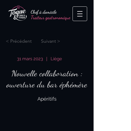
Chef à domicile
Traiteur gastronomique
< Précédent
Suivant >
31 mars 2023
|
Liège
Nouvelle collaboration :
ouverture du bar éphémère
Apéritifs